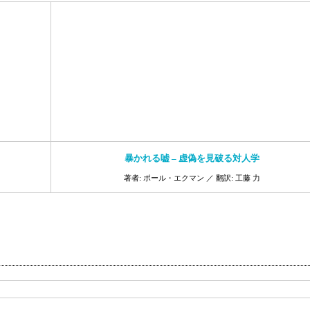
暴かれる嘘 – 虚偽を見破る対人学
著者: ポール・エクマン ／ 翻訳: 工藤 力