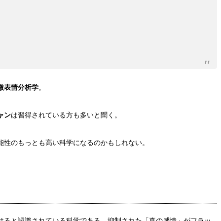
微表情分析学
。
ャン
は習得されている方も多いと聞く。
能性のもっとも高い科学になるのかもしれない。
けると認識されている科学である。抑制された「真の感情」がフラッ