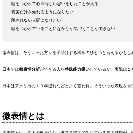
嘘をつかれて心底悔しい思いをしたことがある
真実だけを知れるようになりたい
騙されない人間になりたい
嘘をつかれていることになかなか気づくことができない
微表情は、そういった方々を手助けする科学のひとつと言えるかもし
日本では
微表情分析
ができる人を
特殊能力扱い
しているが、実際は１
日本はアメリカの１０年遅れなどとよく言われ、そういった表現を今
微表情とは
微表情とは、本人の自覚のない潜在意識下で生じている真の感情が、