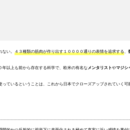
れない。
４３種類の筋肉が作り出す１００００通りの表情を追求する
、
０年以上も前から存在する科学で、欧米の有名な
メンタリスト
や
マジシ
使っているということは、これから日本でクローズアップされていく可
瞬間的かつ反射的に視覚下に表面化される極めて真実に近い感情を裏付