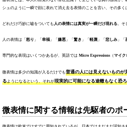
シュのように一瞬で顔に表れて消え去る表情のことを言い、その多く
どれだけ巧妙に嘘をついても
人の表情には真実が一瞬だけ現れる
。そ
人の表情は「
怒り
」「
幸福
」「
嫌悪
」「
驚き
」「
軽蔑
」「
悲しみ
」「
専門的な表現はいくつかあるが、英語では
Micro Expressions
（
マイク
普通の人には見えないものが
微表情は多少の知識が入るだけでも
る
現実的に可能になる途轍もなく恐ろ
ようになるという、それが
微表情に関する情報は先駆者のポ
微表情は欧米ではすでに周知されているが、日本ではまだまだ認知さ