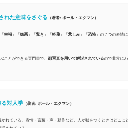
隠された意味をさぐる
（著者: ポール・エクマン）
「
幸福
」「
嫌悪
」「
驚き
」「
軽蔑
」「
悲しみ
」「
恐怖
」の７つの表情に
ぶことができる専門書で、
顔写真を用いて解説されている
ので非常にわ
破る対人学
（著者: ポール・エクマン）
書かれている。表情・言葉・声・動作など、人が嘘をつくときはどこに