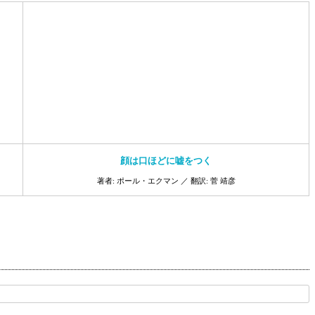
顔は口ほどに嘘をつく
著者: ポール・エクマン ／ 翻訳: 菅 靖彦