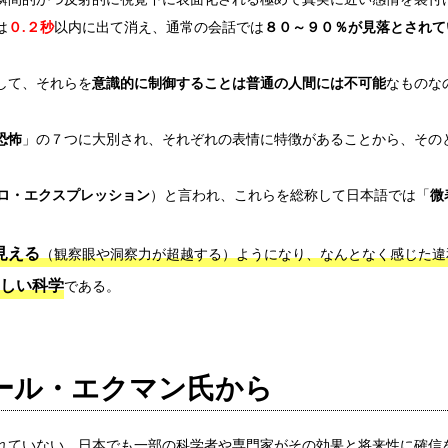
は
０.２秒
以内に出て消え、通常の会話では
８０～９０％が見落とされて
して、それらを
意識的に制御することは普通の人間には不可能
なものな
恐怖
」の７つに大別され、それぞれの表情に特徴があることから、その
ロ・エクスプレッション
）と言われ、これらを総称して日本語では「
微
見える
（観察眼や洞察力が超越する）ようになり、なんとなく感じた違
しい科学
である。
ール・エクマン氏から
れていない。日本でも一部の科学者や専門家がその効果と将来性に確信