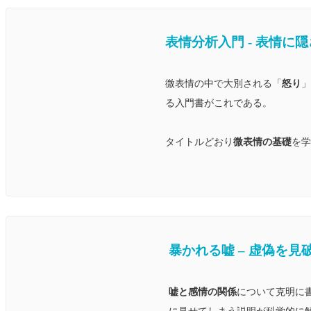
表情分析入門 ‐ 表情に
微表情の中で大別される「
怒り
」
る入門書がこれである。
タイトルどおり
微表情の基礎
を学
暴かれる嘘 – 虚偽を見
嘘と感情の関係
について克明に