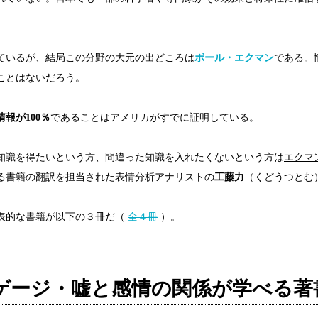
。
ているが、結局この分野の大元の出どころは
ポール・エクマン
である。
ことはないだろう。
報が100％
であることはアメリカがすでに証明している。
知識を得たいという方、間違った知識を入れたくないという方は
エクマ
る書籍の翻訳を担当された表情分析アナリストの
工藤力
（くどうつとむ
表的な書籍が以下の３冊だ（
全４冊
）。
ゲージ・嘘と感情の関係が学べる著書