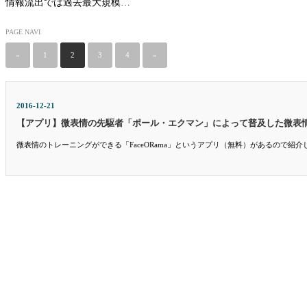
情報流出では過去最大規模…
PAGE NAVI
«
1
2
3
4
»
2016-12-21
【アプリ】微表情の先駆者「ポール・エクマン」によって普及した微表
微表情のトレーニングができる「FaceORama」というアプリ（無料）があるので紹介