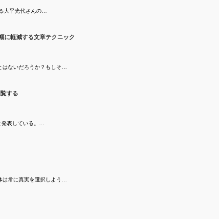
る大平光代さんの…
幅に軽減する文章テクニック
とはないだろうか？もしそ…
閲覧する
ると発表している。…
体は常に真実を選択しよう…