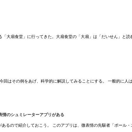
る「大扇食堂」に行ってきた。大扇食堂の「大扇」は「だいせん」と読
 今回はその例をあげ、科学的に解説してみることにする。 一般的に人
表情のシュミレーターアプリがある
料）があるので紹介しておこう。 このアプリは、微表情の先駆者「ポー