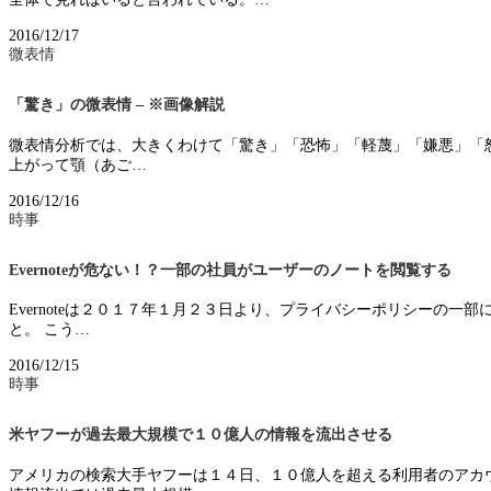
2016/12/17
微表情
「驚き」の微表情 – ※画像解説
微表情分析では、大きくわけて「驚き」「恐怖」「軽蔑」「嫌悪」「怒
上がって顎（あご…
2016/12/16
時事
Evernoteが危ない！？一部の社員がユーザーのノートを閲覧する
Evernoteは２０１７年１月２３日より、プライバシーポリシーの
と。 こう…
2016/12/15
時事
米ヤフーが過去最大規模で１０億人の情報を流出させる
アメリカの検索大手ヤフーは１４日、１０億人を超える利用者のアカ