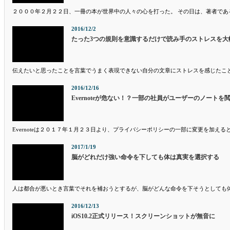
２０００年２月２２日、一冊の本が世界中の人々の心を打った。 その日は、著者であ
2016/12/2
たった3つの規則を意識するだけで読み手のストレスを大
伝えたいと思ったことを言葉でうまく表現できない自分の文章にストレスを感じたこ
2016/12/16
Evernoteが危ない！？一部の社員がユーザーのノートを
Evernoteは２０１７年１月２３日より、プライバシーポリシーの一部に変更を加え
2017/1/19
脳がどれだけ強い命令を下しても体は真実を選択する
人は都合が悪いとき言葉でそれを補おうとするが、脳がどんな命令を下そうとしても
2016/12/13
iOS10.2正式リリース！スクリーンショットが無音に