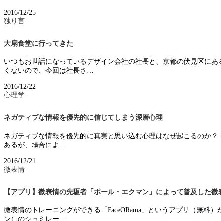
2016/12/25
独り言
大扇食堂に行ってきた
いつもお世話になっているデザイン会社の社長と、京都の伏見区にあ
くないので、今回は社長さ…
2016/12/22
心理学
ネガティブな情報を優先的に信じてしまう深層心理
ネガティブな情報を優先的に真実と思い込む心理はなぜ起こるのか？
あるが、場合によ…
2016/12/21
微表情
【アプリ】微表情の先駆者「ポール・エクマン」によって普及した微
微表情のトレーニングができる「FaceORama」というアプリ（無
ン）のシュミレー…